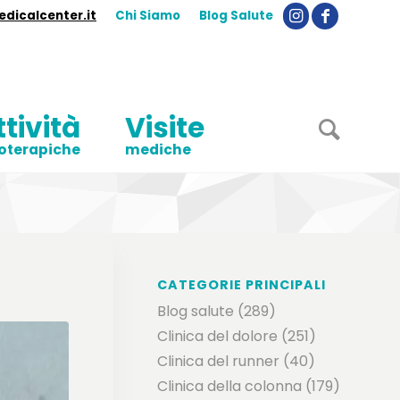
dicalcenter.it
Chi Siamo
Blog Salute
ttività
Visite
ioterapiche
mediche
CATEGORIE PRINCIPALI
Blog salute
(289)
Clinica del dolore
(251)
Clinica del runner
(40)
Clinica della colonna
(179)