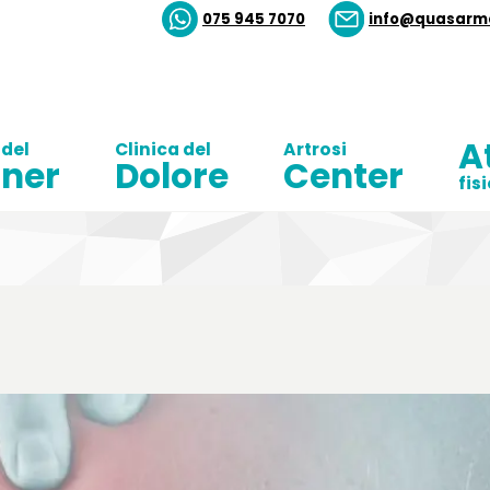
075 945 7070
info@quasarme
A
 del
Clinica del
Artrosi
ner
Dolore
Center
fis