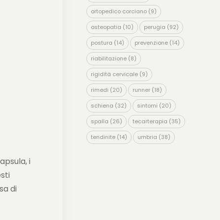
ortopedico corciano
(9)
osteopatia
(10)
perugia
(92)
postura
(14)
prevenzione
(14)
riabilitazione
(8)
rigidità cervicale
(9)
rimedi
(20)
runner
(18)
schiena
(32)
sintomi
(20)
spalla
(26)
tecarterapia
(35)
tendinite
(14)
umbria
(38)
psula, i
sti
sa di