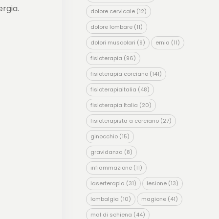
rgia.
dolore cervicale
(12)
dolore lombare
(11)
dolori muscolari
(9)
ernia
(11)
fisioterapia
(96)
fisioterapia corciano
(141)
fisioterapiaitalia
(48)
fisioterapia Italia
(20)
fisioterapista a corciano
(27)
ginocchio
(15)
gravidanza
(8)
infiammazione
(11)
laserterapia
(31)
lesione
(13)
lombalgia
(10)
magione
(41)
mal di schiena
(44)