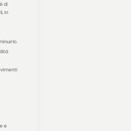
è di
, in
inuirlo.
lità
ovimenti
e e