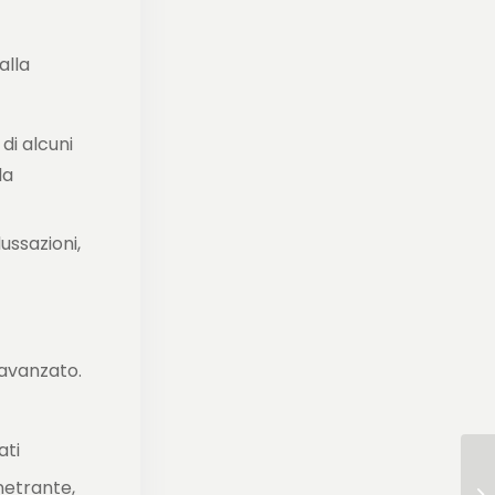
alla
di alcuni
la
ussazioni,
 avanzato.
ati
netrante,