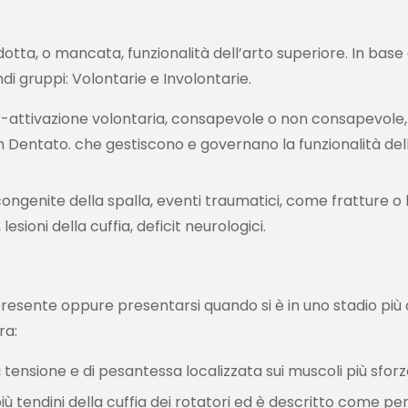
otta, o mancata, funzionalità dell’arto superiore. In base 
di gruppi: Volontarie e Involontarie.
r-attivazione volontaria, consapevole o non consapevole, 
an Dentato. che gestiscono e governano la funzionalità del
congenite della spalla, eventi traumatici, come fratture o l
esioni della cuffia, deficit neurologici.
presente oppure presentarsi quando si è in uno stadio più
ra:
ensione e di pesantessa localizzata sui muscoli più sforz
iù tendini della cuffia dei rotatori ed è descritto come pe