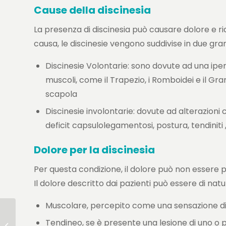
Cause della discinesia
La presenza di discinesia può causare dolore e rid
causa, le discinesie vengono suddivise in due gran
Discinesie Volontarie: sono dovute ad una ipe
muscoli, come il Trapezio, i Romboidei e il Gr
scapola
Discinesie involontarie: dovute ad alterazioni 
deficit capsulolegamentosi, postura, tendiniti , l
Dolore per la discinesia
Per questa condizione, il dolore può non essere 
Il dolore descritto dai pazienti può essere di natu
Muscolare, percepito come una sensazione di t
Tendineo, se è presente una lesione di uno o p
LA SCOLIOSI