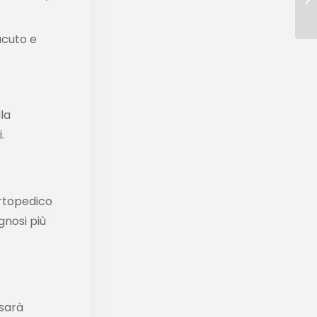
acuto e
la
.
ortopedico
gnosi più
 sarà