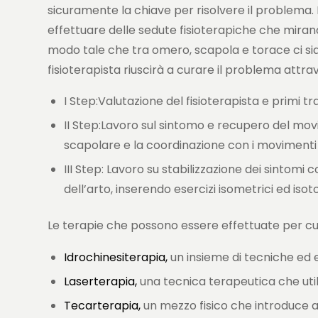
sicuramente la chiave per risolvere il problema. 
effettuare delle sedute fisioterapiche che miran
modo tale che tra omero, scapola e torace ci si
fisioterapista riuscirà a curare il problema attra
I Step:Valutazione del fisioterapista e primi t
II Step:Lavoro sul sintomo e recupero del mov
scapolare e la coordinazione con i movimenti
III Step: Lavoro su stabilizzazione dei sintomi
dell’arto, inserendo esercizi isometrici ed isoto
Le terapie che possono essere effettuate per cur
Idrochinesiterapia,
un insieme di tecniche ed 
Laserterapia,
una tecnica terapeutica che utili
Tecarterapia,
un mezzo fisico che introduce al