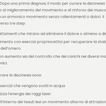
Dopo una prima diagnosi, il modo per curare la discinesia 
o al miglioramento del movimento e al rinforzo dei muscoli
a un armonico movimento senza rallentamenti o dolori. Il
verso tre step:
rattamenti che mirano ad eliminare il dolore o almeno a dim
imento con esercizi propriocettivi per recuperare la stabi
 dell’omero.
 con aumento sia del controllo che dei carichi nei diversi m
nici.
are la discinesia sono:
esercizi che vengono svolti in acqua
zza l’energia dei raggi laser
l’interno dei tesuti lesi un movimento alterno di attrazion