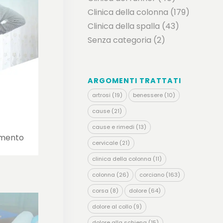
Clinica della colonna
(179)
Clinica della spalla
(43)
Senza categoria
(2)
ARGOMENTI TRATTATI
artrosi
(19)
benessere
(10)
cause
(21)
cause e rimedi
(13)
amento
cervicale
(21)
clinica della colonna
(11)
colonna
(26)
corciano
(163)
corsa
(8)
dolore
(64)
dolore al collo
(9)
dolore alla schiena
(15)