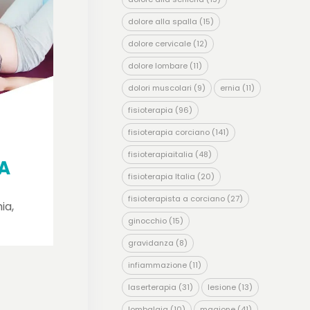
dolore alla spalla
(15)
dolore cervicale
(12)
dolore lombare
(11)
dolori muscolari
(9)
ernia
(11)
fisioterapia
(96)
fisioterapia corciano
(141)
fisioterapiaitalia
(48)
A
fisioterapia Italia
(20)
fisioterapista a corciano
(27)
ia,
ginocchio
(15)
gravidanza
(8)
infiammazione
(11)
laserterapia
(31)
lesione
(13)
lombalgia
(10)
magione
(41)