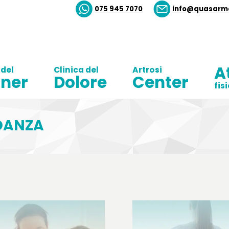
075 945 7070
info@quasarme
A
 del
Clinica del
Artrosi
ner
Dolore
Center
fis
IDANZA