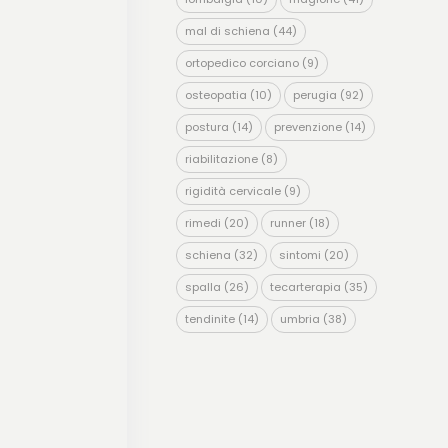
mal di schiena
(44)
ortopedico corciano
(9)
osteopatia
(10)
perugia
(92)
postura
(14)
prevenzione
(14)
riabilitazione
(8)
rigidità cervicale
(9)
rimedi
(20)
runner
(18)
schiena
(32)
sintomi
(20)
spalla
(26)
tecarterapia
(35)
tendinite
(14)
umbria
(38)