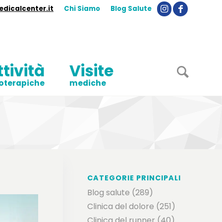
dicalcenter.it
Chi Siamo
Blog Salute
ttività
Visite
ioterapiche
mediche
CATEGORIE PRINCIPALI
Blog salute
(289)
Clinica del dolore
(251)
Clinica del runner
(40)