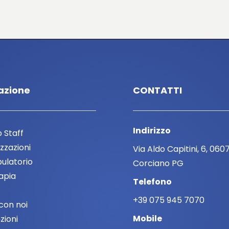
azione
CONTATTI
Indirizzo
o Staff
zzazioni
Via Aldo Capitini, 6, 060
ulatorio
Corciano PG
rapia
Telefono
+39 075 945 7070
con noi
Mobile
zioni