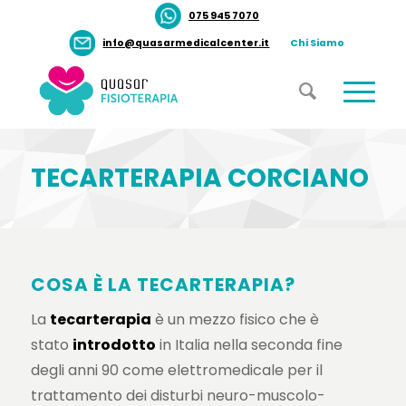
075 945 7070
info@quasarmedicalcenter.it
Chi Siamo
TECARTERAPIA CORCIANO
COSA È LA TECARTERAPIA?
La
t
ecarterapia
è un mezzo fisico che è
stato
introdotto
in Italia nella seconda fine
degli anni 90 come elettromedicale per il
trattamento dei disturbi neuro-muscolo-