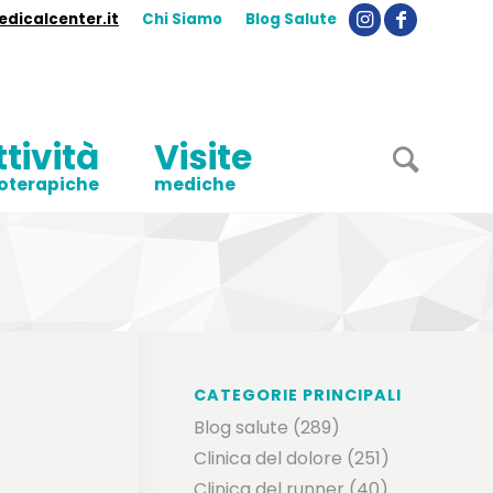
dicalcenter.it
Chi Siamo
Blog Salute
ttività
Visite
ioterapiche
mediche
CATEGORIE PRINCIPALI
Blog salute
(289)
Clinica del dolore
(251)
Clinica del runner
(40)