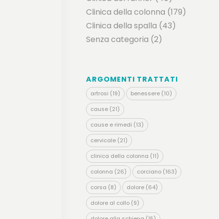
Clinica della colonna
(179)
Clinica della spalla
(43)
Senza categoria
(2)
ARGOMENTI TRATTATI
artrosi
(19)
benessere
(10)
cause
(21)
cause e rimedi
(13)
cervicale
(21)
clinica della colonna
(11)
colonna
(26)
corciano
(163)
corsa
(8)
dolore
(64)
dolore al collo
(9)
dolore alla schiena
(15)