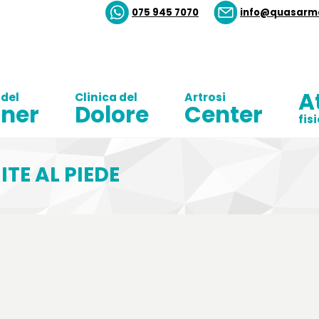
075 945 7070
info@quasarme
A
 del
Clinica del
Artrosi
ner
Dolore
Center
fis
ITE AL PIEDE