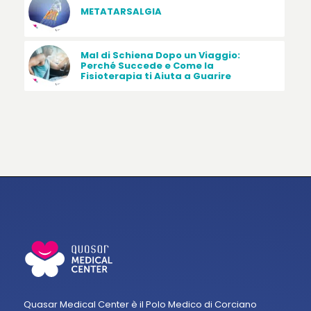
METATARSALGIA
Mal di Schiena Dopo un Viaggio:
Perché Succede e Come la
Fisioterapia ti Aiuta a Guarire
Quasar Medical Center è il Polo Medico di Corciano