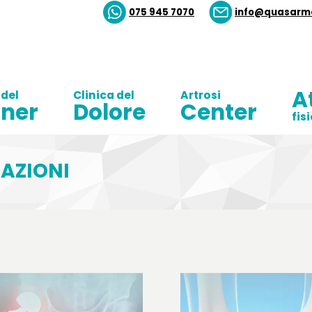
075 945 7070
info@quasarme
A
 del
Clinica del
Artrosi
ner
Dolore
Center
fis
RAZIONI