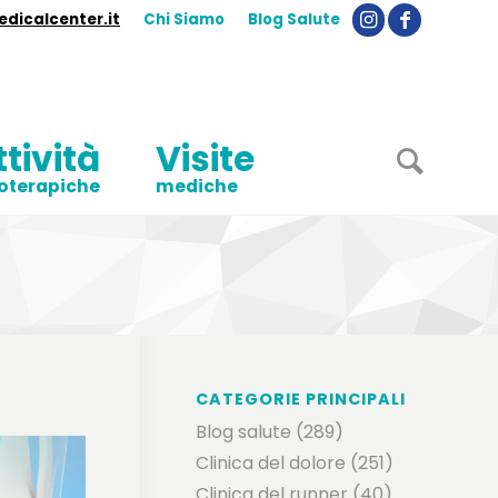
dicalcenter.it
Chi Siamo
Blog Salute
ttività
Visite
ioterapiche
mediche
CATEGORIE PRINCIPALI
Blog salute
(289)
Clinica del dolore
(251)
Clinica del runner
(40)