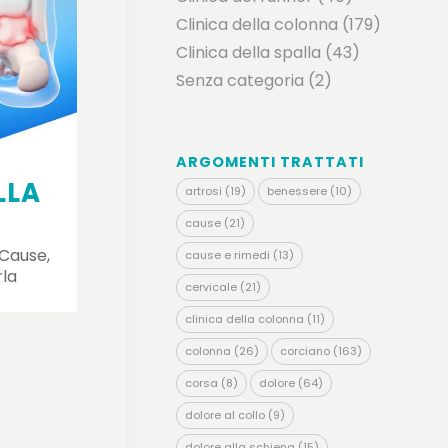
Clinica della colonna
(179)
Clinica della spalla
(43)
Senza categoria
(2)
ARGOMENTI TRATTATI
LLA
artrosi
(19)
benessere
(10)
cause
(21)
 Cause,
cause e rimedi
(13)
rla
cervicale
(21)
clinica della colonna
(11)
colonna
(26)
corciano
(163)
corsa
(8)
dolore
(64)
dolore al collo
(9)
dolore alla schiena
(15)