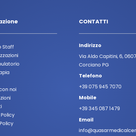
azione
CONTATTI
Indirizzo
o Staff
zzazioni
Via Aldo Capitini, 6, 060
ulatorio
Corciano PG
rapia
Telefono
+39 075 945 7070
con noi
Mobile
zioni
i
+39 345 087 1479
 Policy
Email
Policy
info@quasarmedicalcent