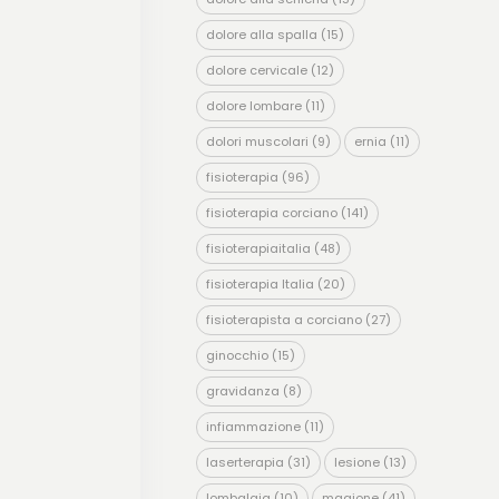
dolore alla spalla
(15)
dolore cervicale
(12)
dolore lombare
(11)
dolori muscolari
(9)
ernia
(11)
fisioterapia
(96)
fisioterapia corciano
(141)
fisioterapiaitalia
(48)
fisioterapia Italia
(20)
fisioterapista a corciano
(27)
ginocchio
(15)
gravidanza
(8)
infiammazione
(11)
laserterapia
(31)
lesione
(13)
lombalgia
(10)
magione
(41)