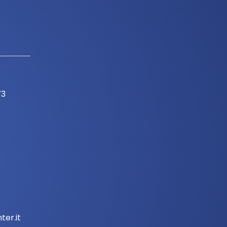
73
er.it